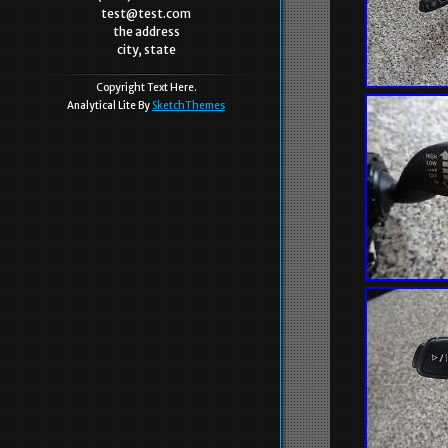
test@test.com
the address
city, state
Copyright Text Here.
Analytical Lite By
SketchThemes