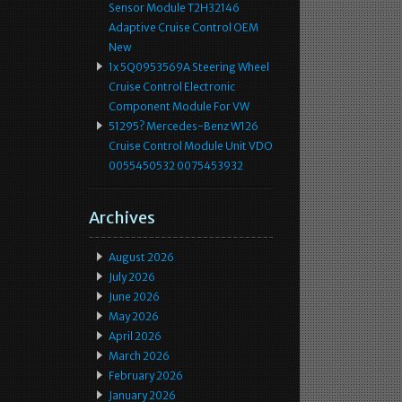
Sensor Module T2H32146
Adaptive Cruise Control OEM
New
1x 5Q0953569A Steering Wheel
Cruise Control Electronic
Component Module For VW
51295? Mercedes-Benz W126
Cruise Control Module Unit VDO
0055450532 0075453932
Archives
August 2026
July 2026
June 2026
May 2026
April 2026
March 2026
February 2026
January 2026