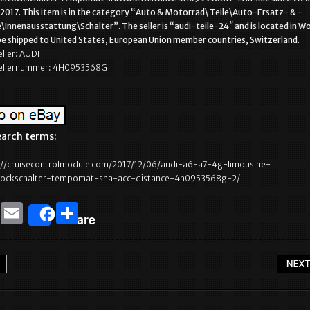
017. This item is in the category “Auto & Motorrad\ Teile\Auto-Ersatz- & -
\Innenausstattung\Schalter”. The seller is “audi-teile-24″ and is located in W
be shipped to United States, European Union member countries, Switzerland.
ller: AUDI
ellernummer: 4H0953568G
arch terms:
://cruisecontrolmodule com/2017/12/06/audi-a6-a7-4g-limousine-
tockschalter-tempomat-sha-acc-distance-4h0953568g-2/
T
E
S
Share
w
m
h
it
ai
ar
te
l
e
r