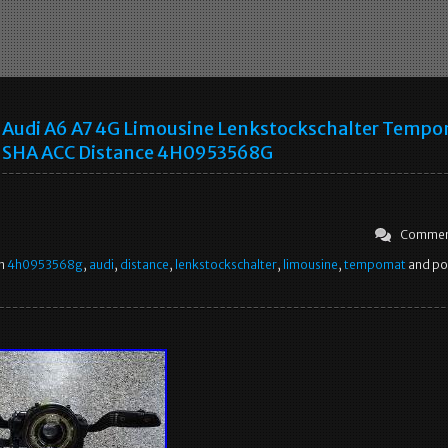
Audi A6 A7 4G Limousine Lenkstockschalter Temp
SHA ACC Distance 4H0953568G
Commen
in
4h0953568g
,
audi
,
distance
,
lenkstockschalter
,
limousine
,
tempomat
and po