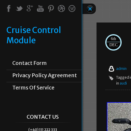
Cruise Control
Module
6th
DEC
Contact Form
admin
Privacy Policy Agreement
Tagged 
in
audi
Terms Of Service
CONTACT US
(+40) 111 222 333