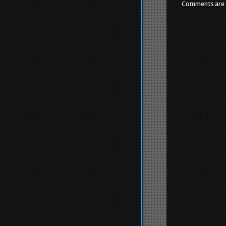
Comments are 
o
o
k