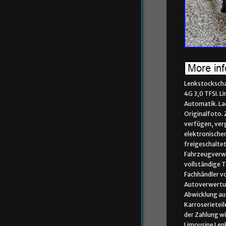
Lenkstockscha
4G 3,0 TFSI. L
Automatik. Lack
Originalfoto. 
verfügen, verg
elektronischen
freigeschalte
Fahrzeugverwen
vollständige T
Fachhändler vo
Autoverwertung
Abwicklung au
Karroserieteil
der Zahlung wi
Limousine Len