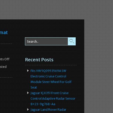
omat
Recent Posts
ts Off
sted
Fits VW 5Q0953569A SW
Electronic Cruise Control
Module Steer Wheel For Golf
Seat
Jaguar Xj X351 Front Cruise
Control Adaptive Radar Sensor
8×23-9g768-Aa
Jaguar Land Rover Radar