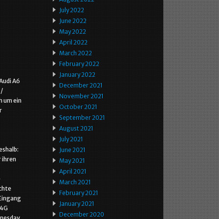
July 2022
June 2022
May 2022
April 2022
March 2022
February 2022
January 2022
Audi A6
December 2021
 /
November 2021
ch um ein
October 2021
r
September 2021
August 2021
July 2021
eshalb:
June 2021
 ihren
May 2021
April 2021
e
March 2021
chte
February 2021
 Eingang
January 2021
 4G
December 2020
dnesday,