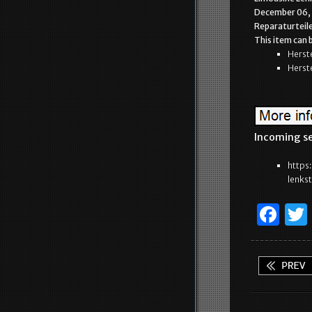
December 06, 2
Reparaturteile
This item can 
Herste
Herst
Incoming se
https
lenks
F
a
c
e
b