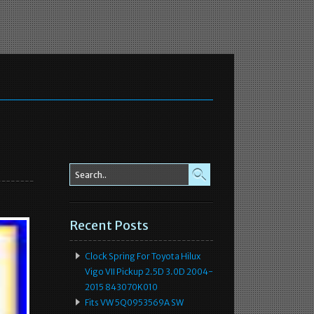
Recent Posts
Clock Spring For Toyota Hilux
Vigo VII Pickup 2.5D 3.0D 2004-
2015 843070K010
Fits VW 5Q0953569A SW