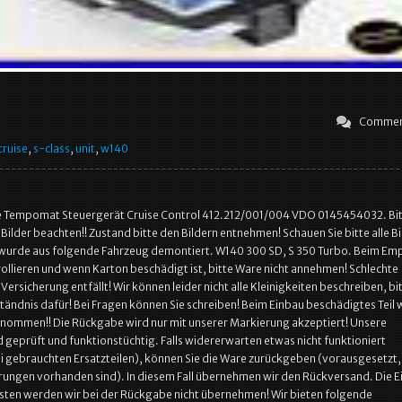
Commen
cruise
,
s-class
,
unit
,
w140
 Tempomat Steuergerät Cruise Control 412.212/001/004 VDO 0145454032. Bi
 Bilder beachten!! Zustand bitte den Bildern entnehmen! Schauen Sie bitte alle Bi
l wurde aus folgende Fahrzeug demontiert. W140 300 SD, S 350 Turbo. Beim Em
rollieren und wenn Karton beschädigt ist, bitte Ware nicht annehmen! Schlechte
Versicherung entfällt! Wir können leider nicht alle Kleinigkeiten beschreiben, bi
tändnis dafür! Bei Fragen können Sie schreiben! Beim Einbau beschädigtes Teil 
enommen!! Die Rückgabe wird nur mit unserer Markierung akzeptiert! Unsere
nd geprüft und funktionstüchtig. Falls widererwarten etwas nicht funktioniert
i gebrauchten Ersatzteilen), können Sie die Ware zurückgeben (vorausgesetzt,
rungen vorhanden sind). In diesem Fall übernehmen wir den Rückversand. Die 
ten werden wir bei der Rückgabe nicht übernehmen! Wir bieten folgende