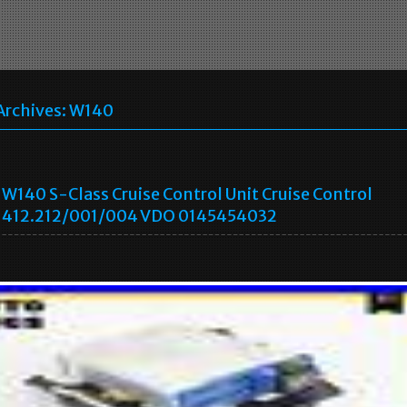
Archives:
W140
W140 S-Class Cruise Control Unit Cruise Control
412.212/001/004 VDO 0145454032