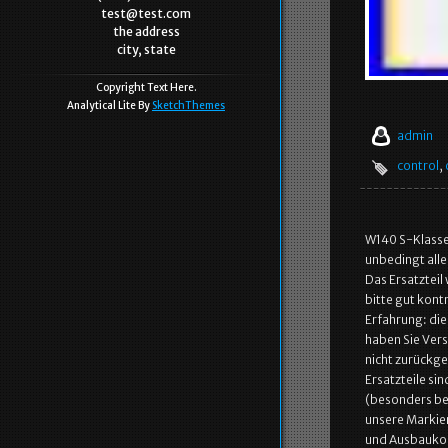
test@test.com
the address
city, state
Copyright Text Here.
Analytical Lite By
SketchThemes
admin
control
,
W140 S-Klasse
unbedingt alle
Das Ersatztei
bitte gut kont
Erfahrung: die 
haben Sie Vers
nicht zurückg
Ersatzteile si
(besonders be
unsere Markie
und Ausbaukos