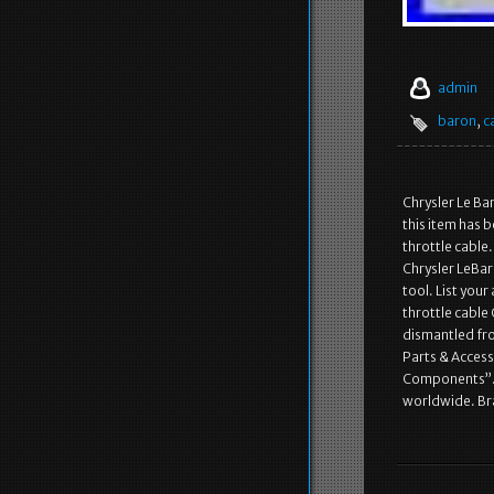
admin
baron
,
c
Chrysler Le Ba
this item has b
throttle cable
Chrysler LeBar
tool. List your
throttle cable
dismantled from
Parts & Acces
Components”. Th
worldwide. B