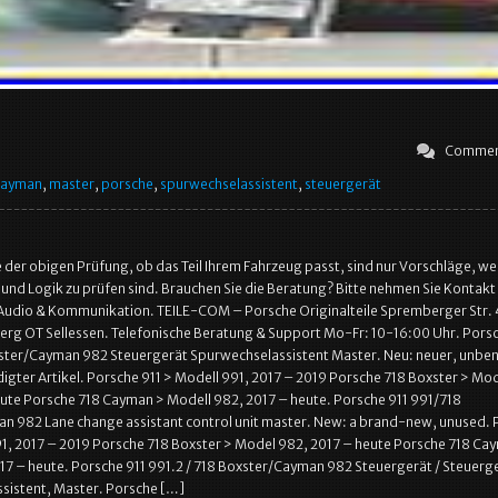
Commen
cayman
,
master
,
porsche
,
spurwechselassistent
,
steuergerät
 der obigen Prüfung, ob das Teil Ihrem Fahrzeug passt, sind nur Vorschläge, we
t und Logik zu prüfen sind. Brauchen Sie die Beratung? Bitte nehmen Sie Kontakt
, Audio & Kommunikation. TEILE-COM – Porsche Originalteile Spremberger Str.
rg OT Sellessen. Telefonische Beratung & Support Mo-Fr: 10-16:00 Uhr. Porsc
ster/Cayman 982 Steuergerät Spurwechselassistent Master. Neu: neuer, unben
gter Artikel. Porsche 911 > Modell 991, 2017 – 2019 Porsche 718 Boxster > Mod
ute Porsche 718 Cayman > Modell 982, 2017 – heute. Porsche 911 991/718
n 982 Lane change assistant control unit master. New: a brand-new, unused. 
91, 2017 – 2019 Porsche 718 Boxster > Model 982, 2017 – heute Porsche 718 Ca
17 – heute. Porsche 911 991.2 / 718 Boxster/Cayman 982 Steuergerät / Steuerg
sistent, Master. Porsche […]