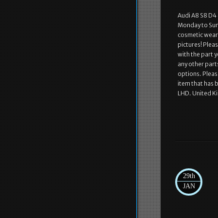
Audi A8 S8 D4
Monday to Sund
cosmetic wear, 
pictures! Plea
with the part y
any other part
options. Please
item that has 
LHD. United K
29th
JAN