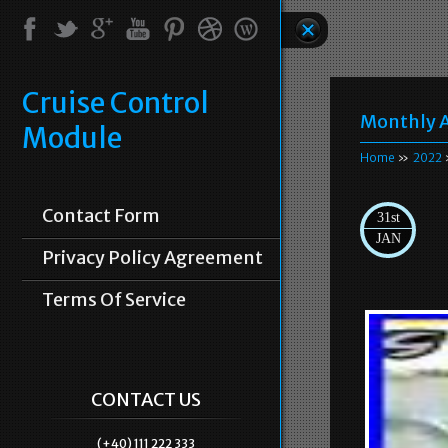
Cruise Control
Monthly A
Module
Home
»
2022
Contact Form
31st
JAN
Privacy Policy Agreement
Terms Of Service
CONTACT US
(+40) 111 222 333