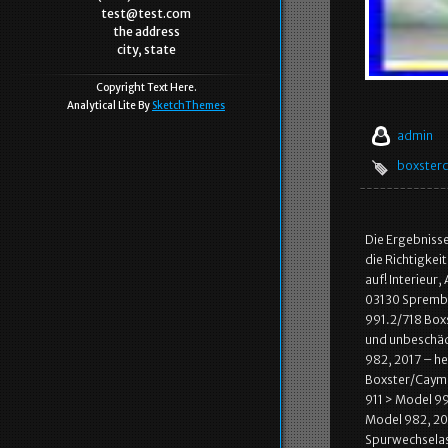
test@test.com
the address
city, state
Copyright Text Here.
Analytical Lite By
SketchThemes
admin
boxster
Die Ergebnisse
die Richtigkei
auf! Interieur
03130 Sprembe
991.2/718 Box
und unbeschädi
982, 2017 – he
Boxster/Cayma
911 > Model 9
Model 982, 20
Spurwechselas