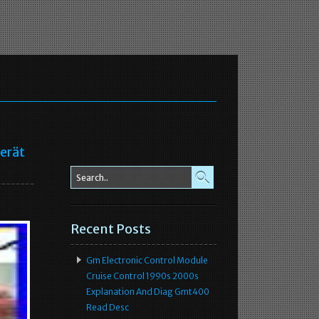
erät
Recent Posts
Gm Electronic Control Module
Cruise Control 1990s 2000s
Explanation And Diag Gmt400
Read Desc