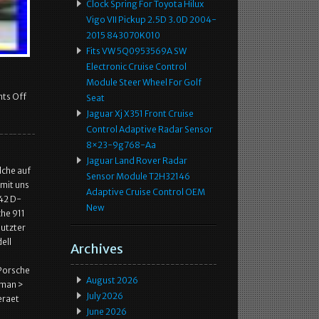
Clock Spring For Toyota Hilux
Vigo VII Pickup 2.5D 3.0D 2004-
2015 843070K010
Fits VW 5Q0953569A SW
Electronic Cruise Control
Module Steer Wheel For Golf
ts Off
Seat
Jaguar Xj X351 Front Cruise
Control Adaptive Radar Sensor
8×23-9g768-Aa
Jaguar Land Rover Radar
lche auf
Sensor Module T2H32146
 mit uns
Adaptive Cruise Control OEM
 42 D-
New
he 911
utzter
ell
Archives
Porsche
August 2026
yman >
July 2026
eraet
June 2026