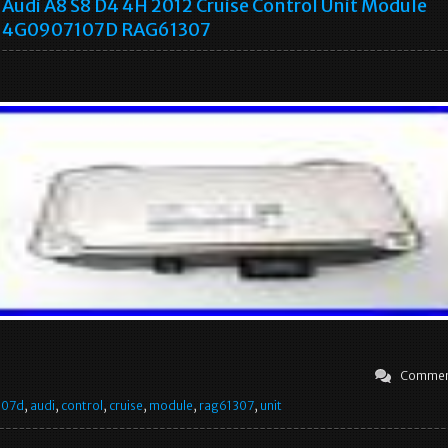
Audi A8 S8 D4 4H 2012 Cruise Control Unit Module
4G0907107D RAG61307
Commen
107d
,
audi
,
control
,
cruise
,
module
,
rag61307
,
unit