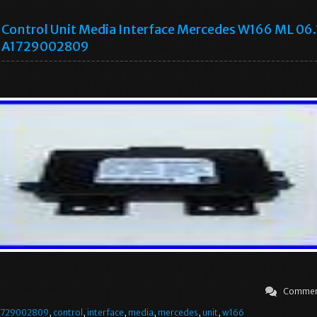
Control Unit Media Interface Mercedes W166 ML 06.
A1729002809
Commen
1729002809
,
control
,
interface
,
media
,
mercedes
,
unit
,
w166