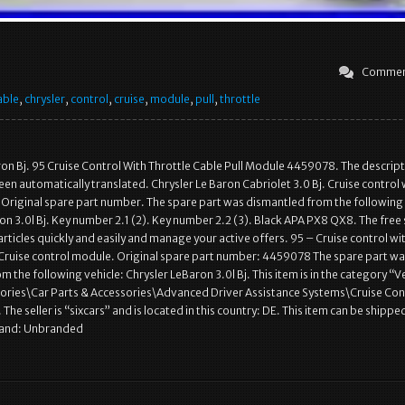
Commen
able
,
chrysler
,
control
,
cruise
,
module
,
pull
,
throttle
ron Bj. 95 Cruise Control With Throttle Cable Pull Module 4459078. The descript
een automatically translated. Chrysler Le Baron Cabriolet 3.0 Bj. Cruise control 
. Original spare part number. The spare part was dismantled from the following 
on 3.0l Bj. Key number 2.1 (2). Key number 2.2 (3). Black APA PX8 QX8. The free 
 articles quickly and easily and manage your active offers. 95 – Cruise control wi
 Cruise control module. Original spare part number: 4459078 The spare part w
 the following vehicle: Chrysler LeBaron 3.0l Bj. This item is in the category “V
sories\Car Parts & Accessories\Advanced Driver Assistance Systems\Cruise Con
e seller is “sixcars” and is located in this country: DE. This item can be shippe
rand: Unbranded