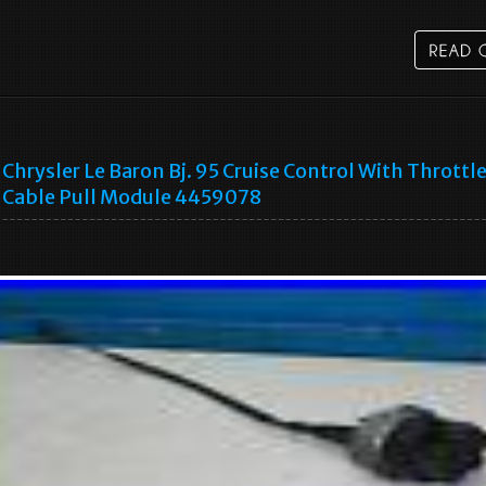
Chrysler Le Baron Bj. 95 Cruise Control With Throttl
Cable Pull Module 4459078