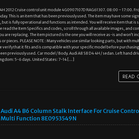
 4H 2012 Cruise control unit module 4G0907107D RAG61307. 08:00 – 17:00. F
ay. This is an item that has been previously used. The item may have some sign
but is fully operational and functions as intended. You will receive item that is 
se read the Item Specifics and codes, scroll through all available images, and co
ou are replacing. The item pictured is the one you will receive as-is and won’t in
s or pieces. PLEASE NOTE : Many vehicles use similar looking parts, but with mul
 verify that it fits and is compatible with your specific model before purchasing
been previously used. Car model / Body. Audi A8 S8 D4 4H / sedan. Left hand dri
ingdom: 5-6 days. United States: 7-14 […]
Audi A4 B6 Column Stalk Interface For Cruise Contro
Multi Function 8E0953549N