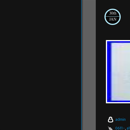
30th
JAN
admin
0611-
,
a