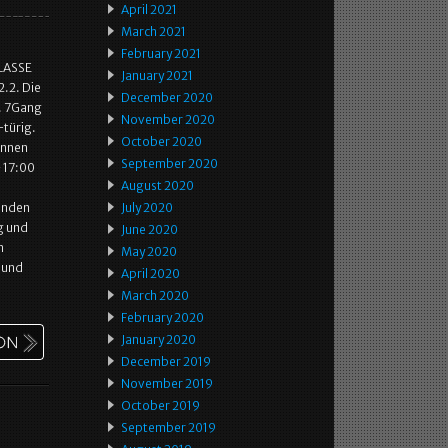
April 2021
March 2021
February 2021
KLASSE
January 2021
.2. Die
December 2020
. 7Gang
November 2020
-türig.
October 2020
önnen
September 2020
 17:00
August 2020
finden
July 2020
g und
June 2020
n
May 2020
 und
April 2020
March 2020
February 2020
January 2020
December 2019
November 2019
October 2019
September 2019