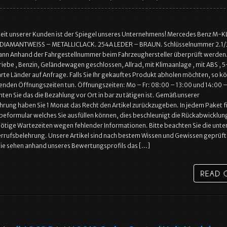
heit unserer Kunden ist der Spiegel unseres Unternehmens! Mercedes Benz M-
DIAMANTWEISS – METALLICLACK. 254A LEDER – BRAUN. Schlüsselnummer 2.1/2
kann Anhand der Fahrgestellnummer beim Fahrzeughersteller überprüft werden
ebe , Benzin, Geländewagen geschlossen, Allrad, mit Klimaanlage , mit ABS , 5
rte Länder auf Anfrage. Falls Sie Ihr gekauftes Produkt abholen möchten, so k
genden Öffnungszeiten tun. Öffnungszeiten: Mo – Fr: 08:00 – 13:00 und 14:00 –
hten Sie das die Bezahlung vor Ort in bar zu tätigen ist. Gemäß unserer
rung haben Sie 1 Monat das Recht den Artikel zurückzugeben. In jedem Paket 
beformular welches Sie ausfüllen können, dies beschleunigt die Rückabwicklun
ötige Wartezeiten wegen fehlender Informationen. Bitte beachten Sie die unte
rrufsbelehrung. Unsere Artikel sind nach bestem Wissen und Gewissen geprüft
Sie sehen anhand unseres Bewertungsprofils das […]