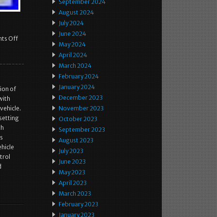
September 2024
August 2024
July 2024
June 2024
ts Off
May 2024
April 2024
March 2024
February 2024
January 2024
ion of
December 2023
with
vehicle.
November 2023
setting
October 2023
th
September 2023
as
August 2023
ehicle
July 2023
trol
June 2023
d
May 2023
April 2023
March 2023
February 2023
January 2023