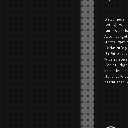
Die Zufrieden
(W166). 799U 
Laufleistung 
Automatikgetri
Nicht aufgefüh
Sie das zu fol
Uhr Bitte beac
Widerrufsbeleh
Sie ein Rückga
verhindert unn
stehende Wide
beschrieben. 