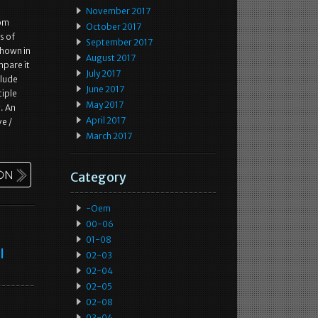
November 2017
rom
October 2017
s of
September 2017
shown in
August 2017
mpare it
July 2017
clude
June 2017
tiple
May 2017
. An
April 2017
ve /
March 2017
Category
-oem
00-06
01-08
l
02-03
02-04
02-05
02-08
03-04