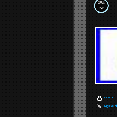
30th
JAN
admin
4g0907